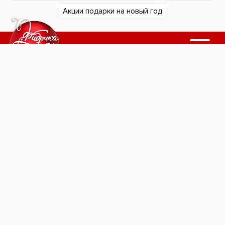
Акции подарки на новый год
Подарки в Екатеринбурге
Подарки в Челябинске
Согласие на обработку
Подарки в Тюмени
персональных данных
Подарки в Сургуте
Политика
Подарки в Нижнем Тагиле
конфиденциальности
Подарки в Уфе
"Фабрика подарков".
Подарки в Кургане
Новогодние подарки для
Подарки в Магнитогорске
детей.
1997-2026
Подарки в Омске
Подарки в Казани