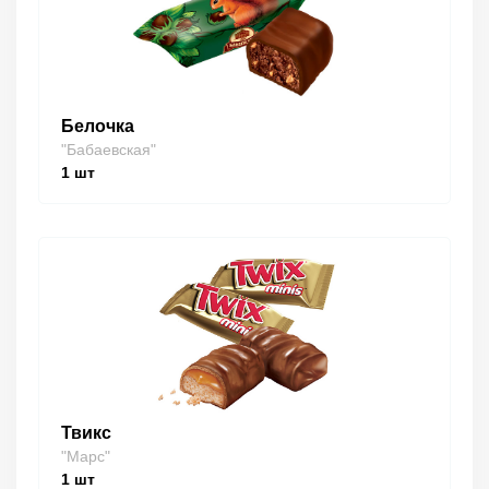
Белочка
"Бабаевская"
1
шт
Твикс
"Марс"
1
шт