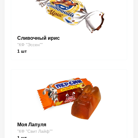
Сливочный ирис
"КФ "Эссен""
1
шт
Моя Лапуля
"КФ "Свит Лайф""
1
шт