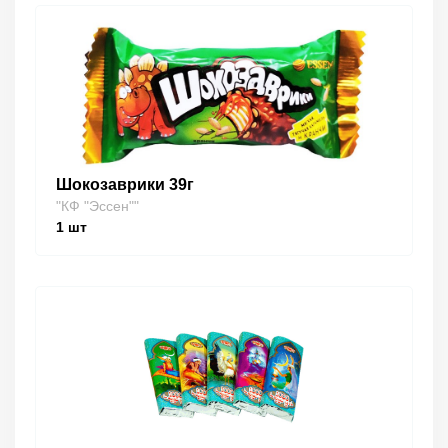
Шокозаврики 39г
"КФ "Эссен""
1
шт