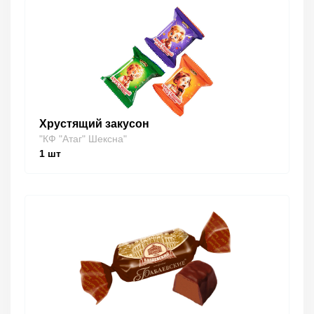
Хрустящий закусон
"КФ "Атаг" Шексна"
1
шт