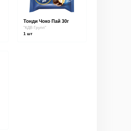
Тонди Чоко Пай 30г
"КДВ Групп"
1
шт