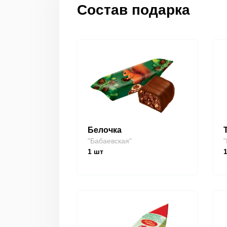
Состав подарка
Белочка
"Бабаевская"
"
1
шт