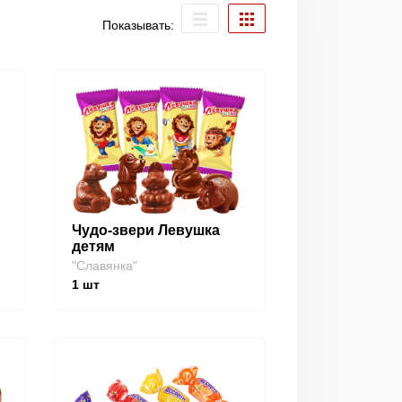
Показывать:
Чудо-звери Левушка
детям
"Славянка"
1
шт