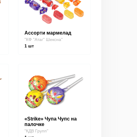
Ассорти мармелад
"КФ "Атаг" Шексна"
1
шт
«Strike» Чупа Чупс на
палочке
"КДВ Групп"