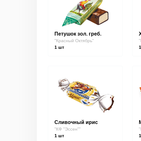
Петушок зол. греб.
"Красный Октябрь"
"
1
шт
Сливочный ирис
"КФ "Эссен""
"
1
шт