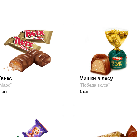
Твикс
Мишки в лесу
Марс"
"Победа вкуса"
1
шт
1
шт