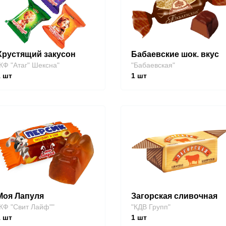
Хрустящий закусон
Бабаевские шок. вкус
КФ "Атаг" Шексна"
"Бабаевская"
1
шт
1
шт
Моя Лапуля
Загорская сливочная
КФ "Свит Лайф""
"КДВ Групп"
1
шт
1
шт