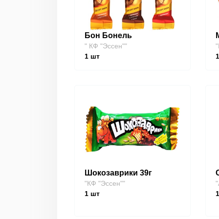
Бон Бонель
" КФ "Эссен""
"
1
шт
Шокозаврики 39г
"КФ "Эссен""
"
1
шт