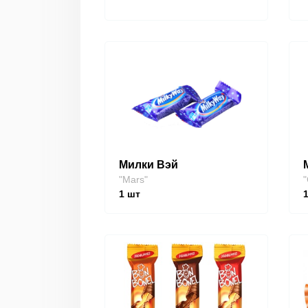
Милки Вэй
"Mars"
"
1
шт