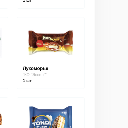
1
шт
Лукоморье
"КФ "Эссен""
1
шт