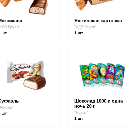
Мексикана
Яшкинская картошка
КДВ Групп"
"КДВ Групп"
1
шт
1
шт
Суфаэль
Шоколад 1000 и одна
ночь 20 г
Акконд"
"Рахат"
1
шт
1
шт