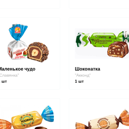
Маленькое чудо
Шоконатка
Славянка"
"Акконд"
1
шт
1
шт