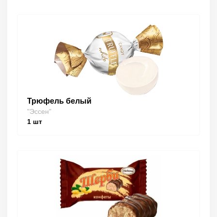
Трюфель белый
"Эссен"
1
шт