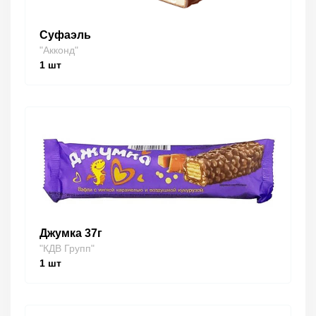
Суфаэль
"Акконд"
1
шт
Джумка 37г
"КДВ Групп"
1
шт