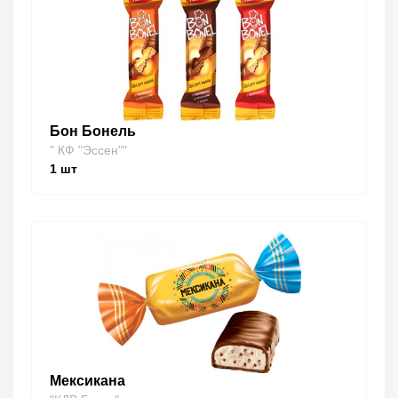
Бон Бонель
" КФ "Эссен""
1
шт
Мексикана