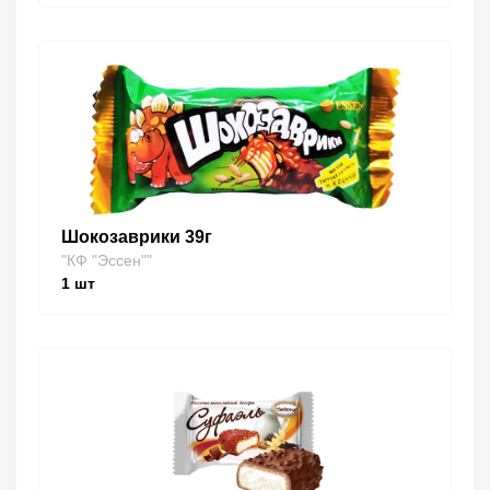
Шокозаврики 39г
"КФ "Эссен""
1
шт