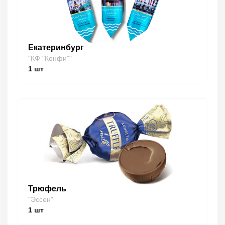
Екатеринбург
"КФ "Конфи""
1
шт
Трюфель
"Эссен"
1
шт