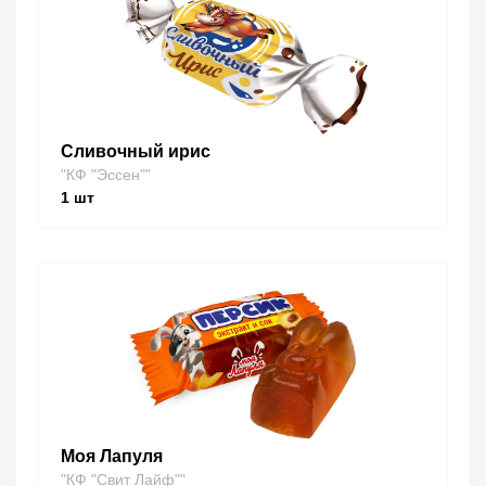
Сливочный ирис
"КФ "Эссен""
1
шт
Моя Лапуля
"КФ "Свит Лайф""