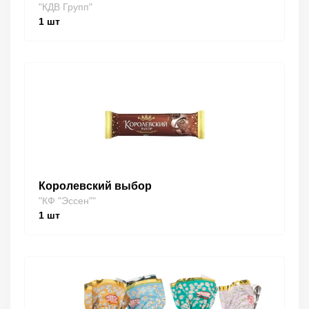
"КДВ Групп"
1
шт
Королевский выбор
"КФ "Эссен""
1
шт