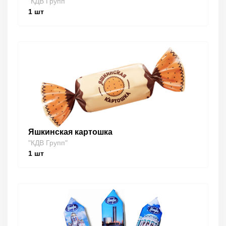
"КДВ Групп"
1
шт
Яшкинская картошка
"КДВ Групп"
1
шт