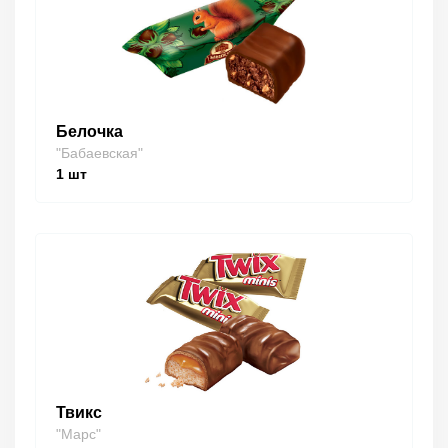
Белочка
"Бабаевская"
1
шт
Твикс
"Марс"