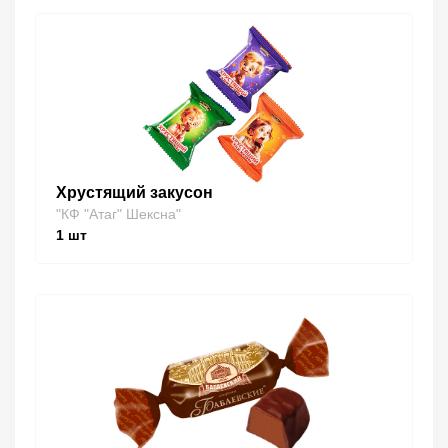
Хрустящий закусон
"КФ "Атаг" Шексна"
1
шт