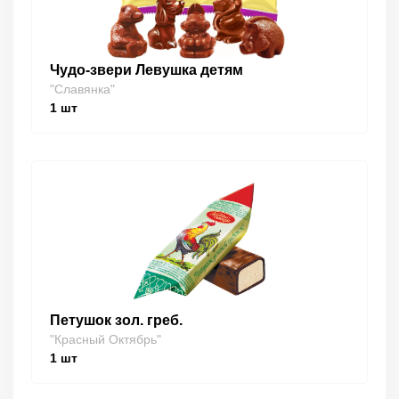
Чудо-звери Левушка детям
"Славянка"
1
шт
Петушок зол. греб.
"Красный Октябрь"
1
шт