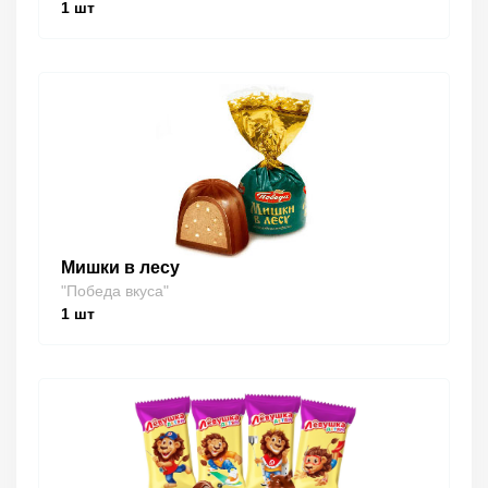
1
шт
Мишки в лесу
"Победа вкуса"
1
шт