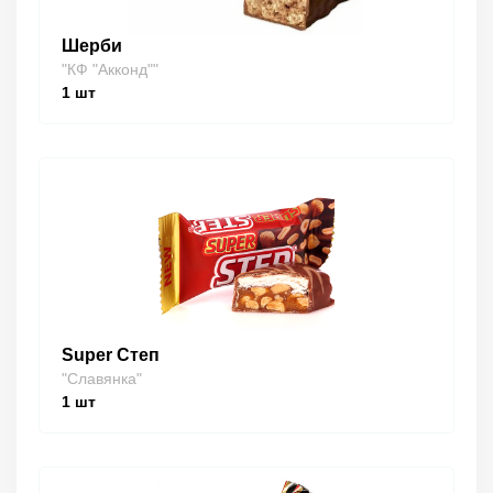
Шерби
"КФ "Акконд""
1
шт
Super Степ
"Славянка"
1
шт