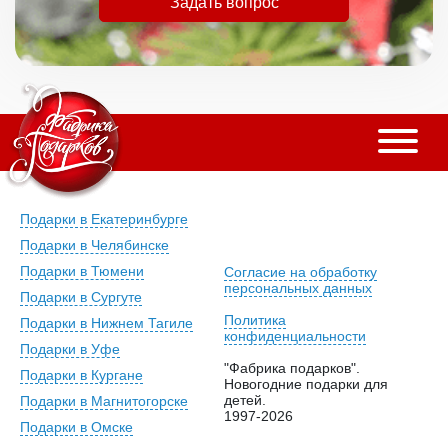
Задать вопрос
Подарки в Екатеринбурге
Подарки в Челябинске
Подарки в Тюмени
Согласие на обработку
персональных данных
Подарки в Сургуте
Политика
Подарки в Нижнем Тагиле
конфиденциальности
Подарки в Уфе
"Фабрика подарков".
Подарки в Кургане
Новогодние подарки для
детей.
Подарки в Магнитогорске
1997-2026
Подарки в Омске