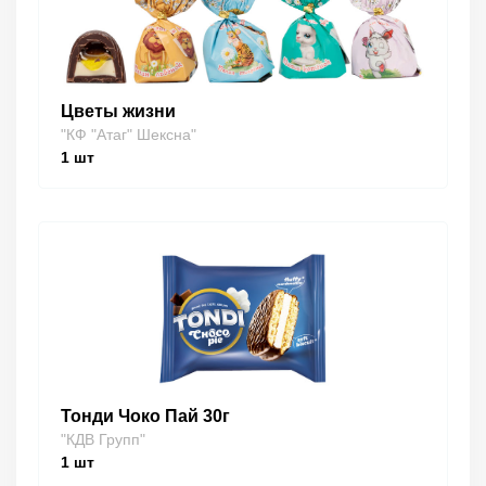
Цветы жизни
"КФ "Атаг" Шексна"
1
шт
Тонди Чоко Пай 30г
"КДВ Групп"
1
шт