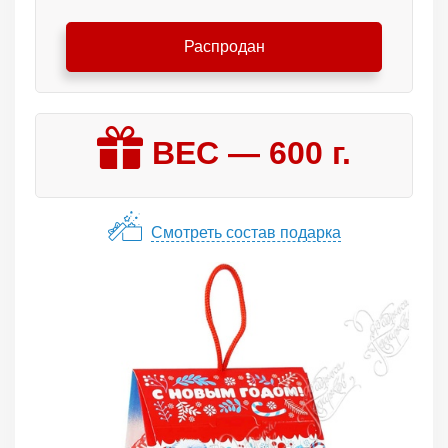
Распродан
ВЕС —
600
г.
Смотреть состав подарка