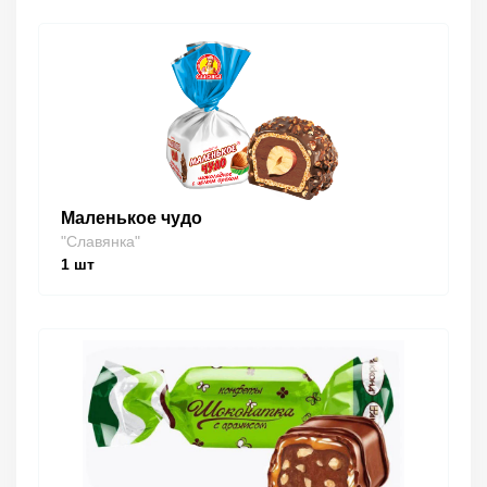
Маленькое чудо
"Славянка"
1
шт