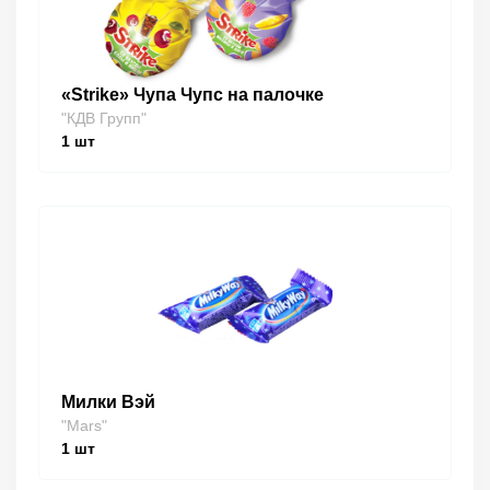
«Strike» Чупа Чупс на палочке
"КДВ Групп"
1
шт
Милки Вэй
"Mars"
1
шт