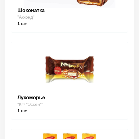
Шоконатка
"Акконд"
1
шт
Лукоморье
"КФ "Эссен""
1
шт