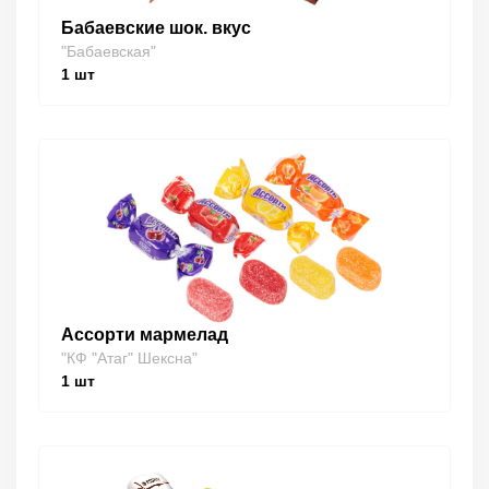
Бабаевские шок. вкус
"Бабаевская"
1
шт
Ассорти мармелад
"КФ "Атаг" Шексна"
1
шт