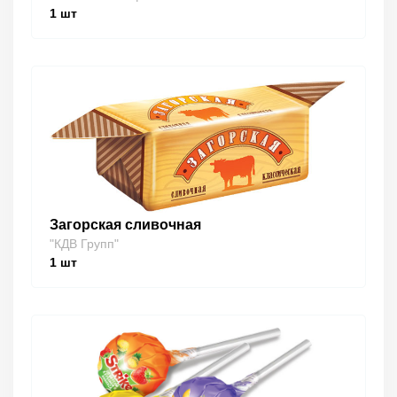
1
шт
Загорская сливочная
"КДВ Групп"
1
шт