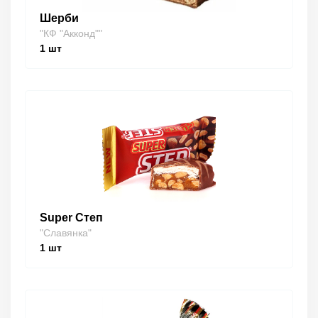
Шерби
"КФ "Акконд""
1
шт
Super Степ
"Славянка"
1
шт