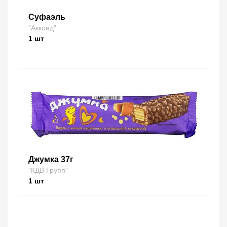
Суфаэль
"Акконд"
1
шт
Джумка 37г
"КДВ Групп"
1
шт