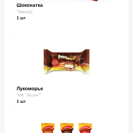
Шоконатка
"Акконд"
1
шт
Лукоморье
"КФ "Эссен""
1
шт