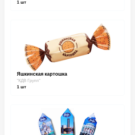
1
шт
Яшкинская картошка
"КДВ Групп"
1
шт