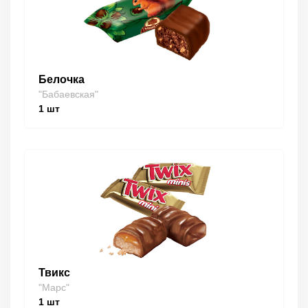
Белочка
"Бабаевская"
1
шт
Твикс
"Марс"
1
шт