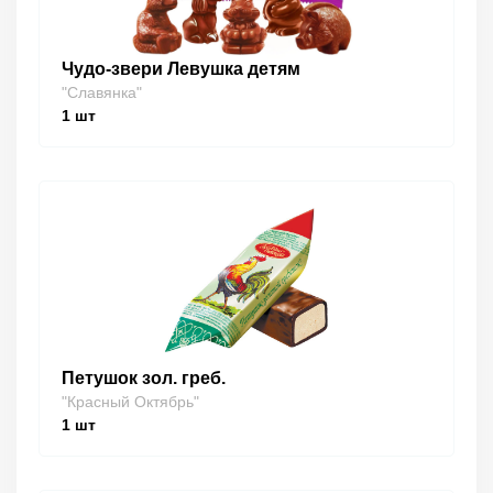
Чудо-звери Левушка детям
"Славянка"
1
шт
Петушок зол. греб.
"Красный Октябрь"
1
шт