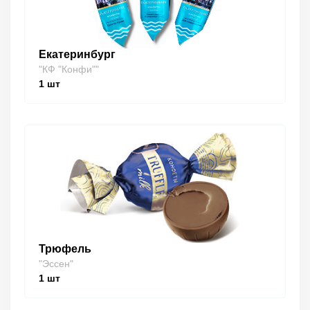
Екатеринбург
"КФ "Конфи""
1
шт
Трюфель
"Эссен"
1
шт