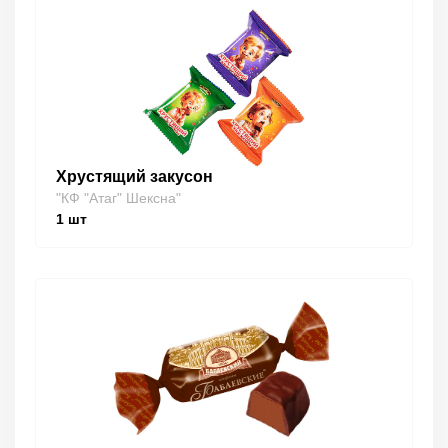
Хрустящий закусон
"КФ "Атаг" Шексна"
1
шт