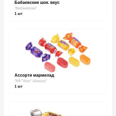
Бабаевские шок. вкус
"Бабаевская"
1
шт
Ассорти мармелад
"КФ "Атаг" Шексна"
1
шт