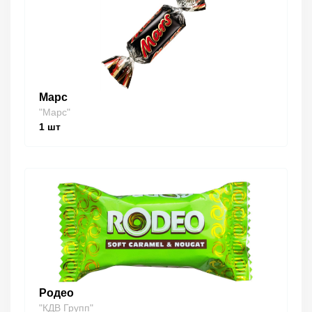
Марс
"Марс"
1
шт
Родео
"КДВ Групп"