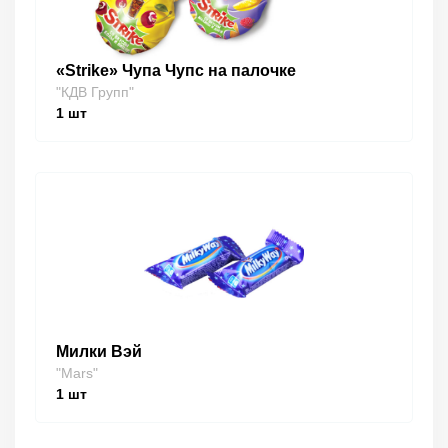
«Strike» Чупа Чупс на палочке
"КДВ Групп"
1
шт
Милки Вэй
"Mars"
1
шт