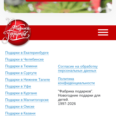
Подарки в Екатеринбурге
Подарки в Челябинске
Подарки в Тюмени
Согласие на обработку
персональных данных
Подарки в Сургуте
Политика
Подарки в Нижнем Тагиле
конфиденциальности
Подарки в Уфе
"Фабрика подарков".
Подарки в Кургане
Новогодние подарки для
детей.
Подарки в Магнитогорске
1997-2026
Подарки в Омске
Подарки в Казани