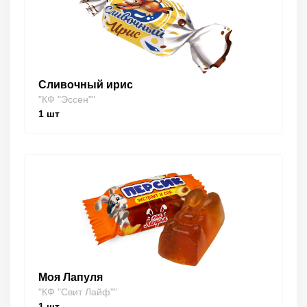
Сливочный ирис
"КФ "Эссен""
1
шт
Моя Лапуля
"КФ "Свит Лайф""
1
шт