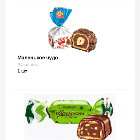
Маленькое чудо
"Славянка"
1
шт