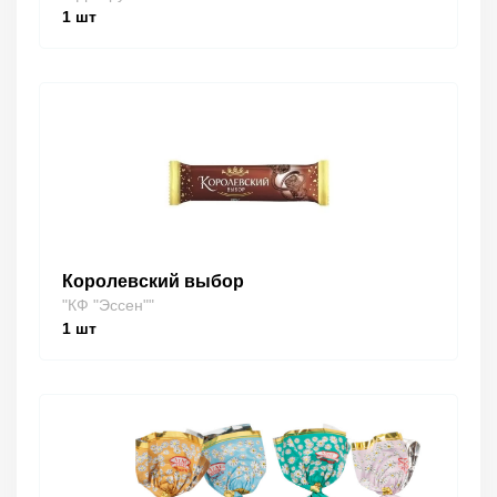
1
шт
Королевский выбор
"КФ "Эссен""
1
шт