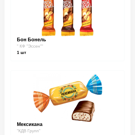
Бон Бонель
" КФ "Эссен""
1
шт
Мексикана
"КДВ Групп"