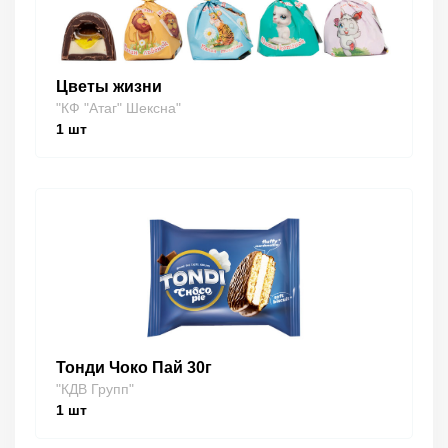
Цветы жизни
"КФ "Атаг" Шексна"
1
шт
Тонди Чоко Пай 30г
"КДВ Групп"
1
шт