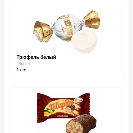
Трюфель белый
"Эссен"
1
шт