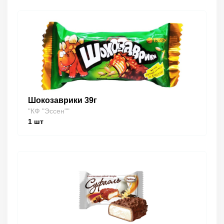
Шокозаврики 39г
"КФ "Эссен""
1
шт