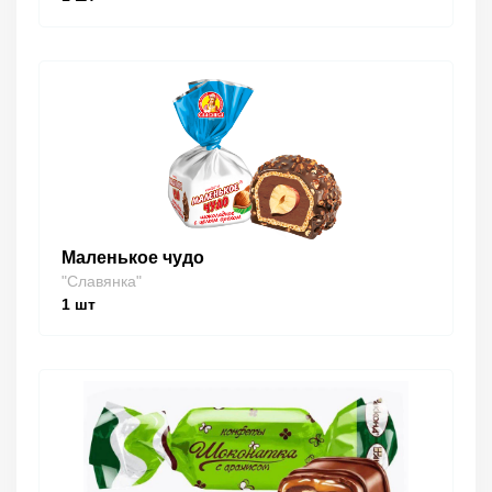
Маленькое чудо
"Славянка"
1
шт