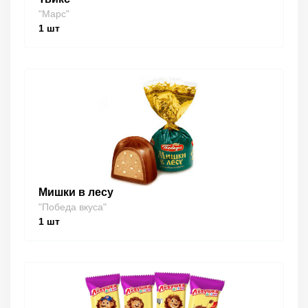
"Марс"
1
шт
Мишки в лесу
"Победа вкуса"
1
шт