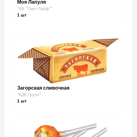
Моя Лапуля
"КФ "Свит Лайф""
1
шт
Загорская сливочная
"КДВ Групп"
1
шт