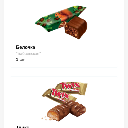
Белочка
"Бабаевская"
1
шт
Твикс