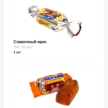
Сливочный ирис
"КФ "Эссен""
1
шт