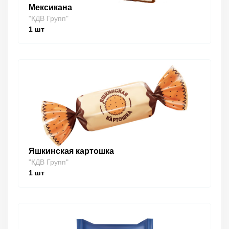
Мексикана
"КДВ Групп"
1
шт
Яшкинская картошка
"КДВ Групп"
1
шт