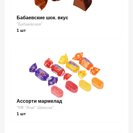
Бабаевские шок. вкус
"Бабаевская"
1
шт
Ассорти мармелад
"КФ "Атаг" Шексна"
1
шт