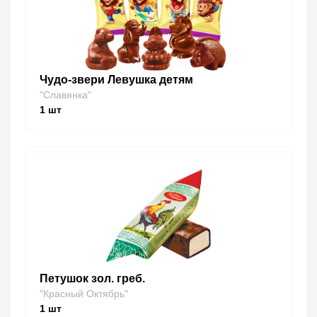
Чудо-звери Левушка детям
"Славянка"
1
шт
Петушок зол. греб.
"Красный Октябрь"
1
шт