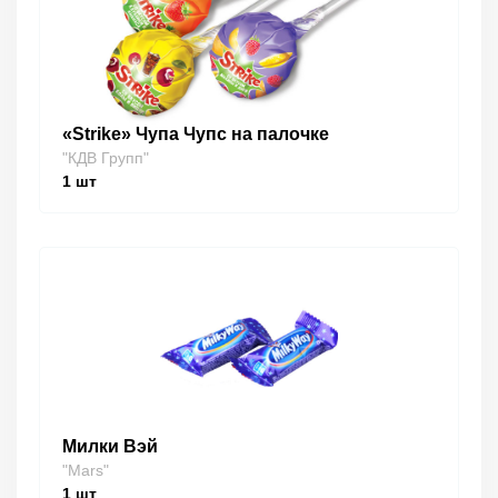
«Strike» Чупа Чупс на палочке
"КДВ Групп"
1
шт
Милки Вэй
"Mars"
1
шт