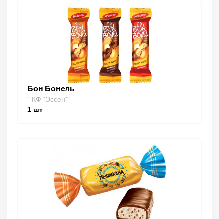
Бон Бонель
" КФ "Эссен""
1
шт