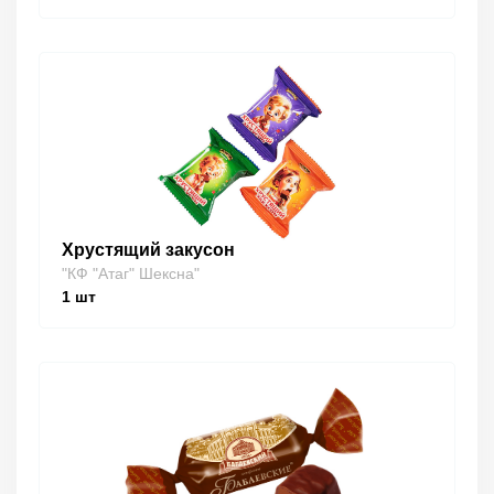
Хрустящий закусон
"КФ "Атаг" Шексна"
1
шт