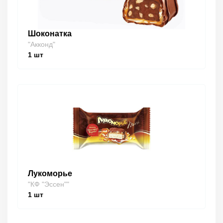
Шоконатка
"Акконд"
1
шт
Лукоморье
"КФ "Эссен""
1
шт