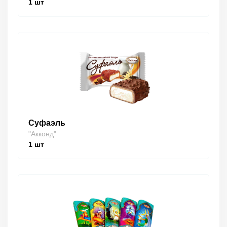
1
шт
Суфаэль
"Акконд"
1
шт