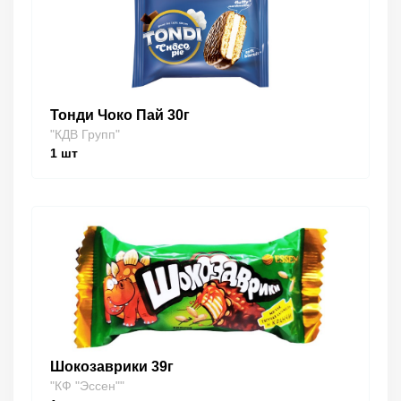
Тонди Чоко Пай 30г
"КДВ Групп"
1
шт
Шокозаврики 39г
"КФ "Эссен""