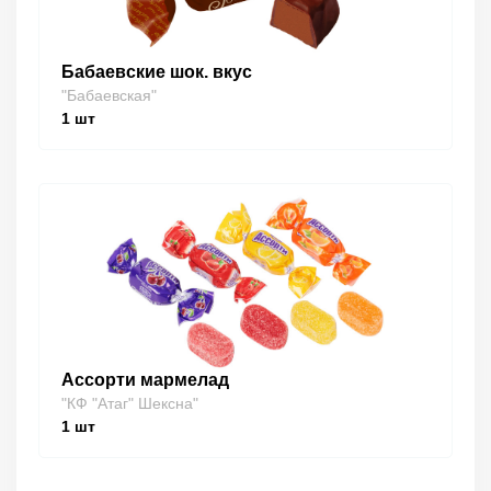
Бабаевские шок. вкус
"Бабаевская"
1
шт
Ассорти мармелад
"КФ "Атаг" Шексна"
1
шт