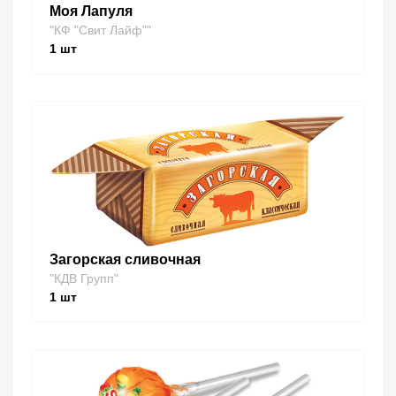
Моя Лапуля
"КФ "Свит Лайф""
1
шт
Загорская сливочная
"КДВ Групп"
1
шт