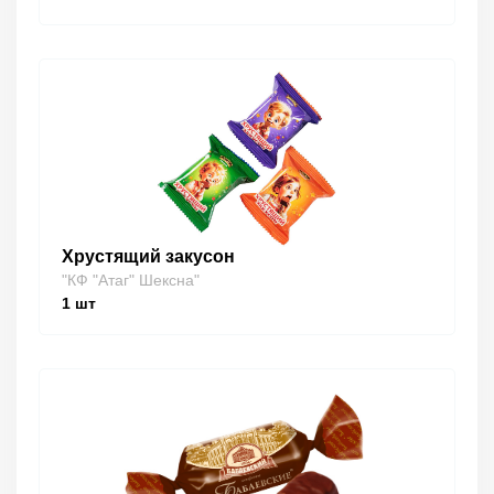
Хрустящий закусон
"КФ "Атаг" Шексна"
1
шт