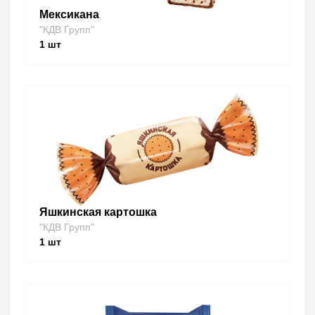
Мексикана
"КДВ Групп"
1
шт
Яшкинская картошка
"КДВ Групп"
1
шт