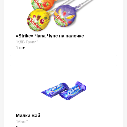
«Strike» Чупа Чупс на палочке
"КДВ Групп"
1
шт
Милки Вэй
"Mars"