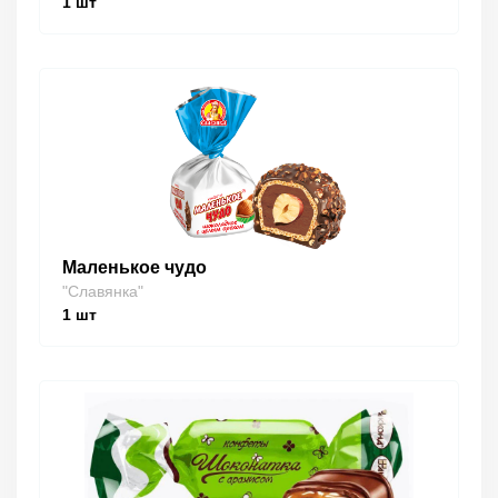
1
шт
Маленькое чудо
"Славянка"
1
шт