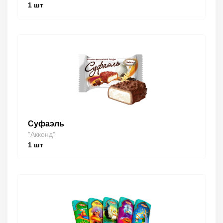
1
шт
Суфаэль
"Акконд"
1
шт