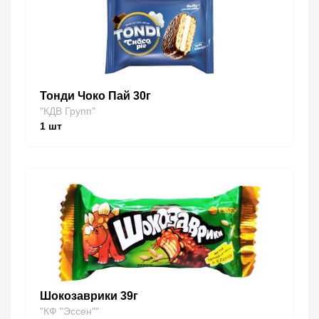
Тонди Чоко Пай 30г
"КДВ Групп"
1
шт
Шокозаврики 39г
"КФ "Эссен""