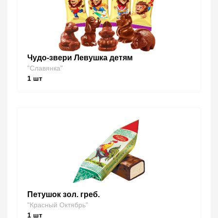
Чудо-звери Левушка детям
"Славянка"
1
шт
Петушок зол. греб.
"Красный Октябрь"
1
шт