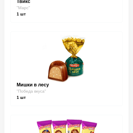
Твикс
"Марс"
1
шт
Мишки в лесу
"Победа вкуса"
1
шт