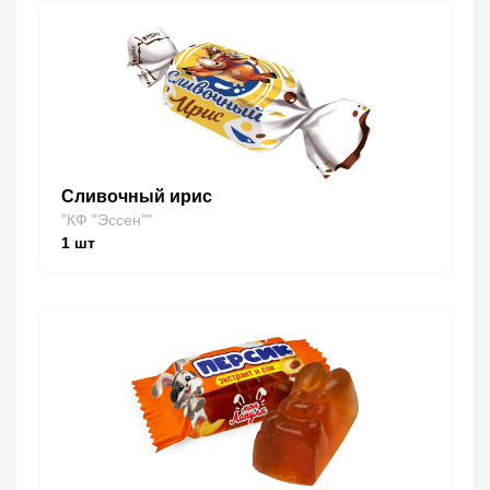
Сливочный ирис
"КФ "Эссен""
1
шт