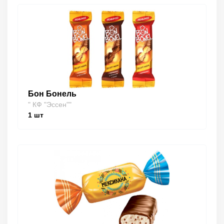
Бон Бонель
" КФ "Эссен""
1
шт