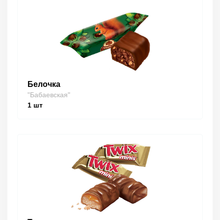
Белочка
"Бабаевская"
1
шт