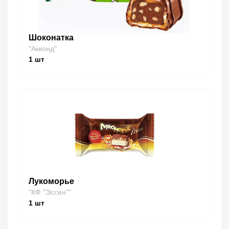
Шоконатка
"Акконд"
1
шт
Лукоморье
"КФ "Эссен""
1
шт