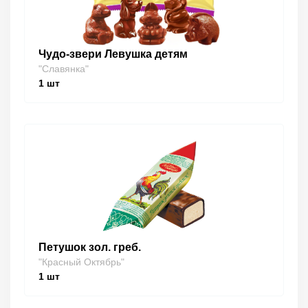
Чудо-звери Левушка детям
"Славянка"
1
шт
Петушок зол. греб.
"Красный Октябрь"
1
шт