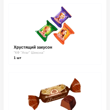
Хрустящий закусон
"КФ "Атаг" Шексна"
1
шт