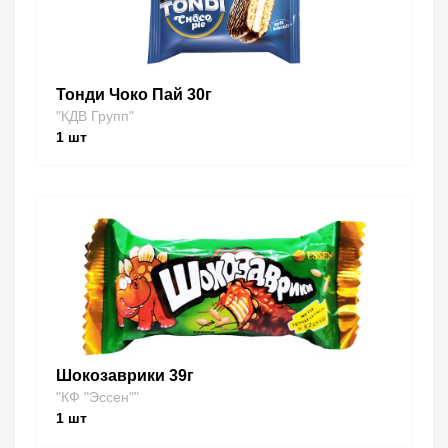
Тонди Чоко Пай 30г
"КДВ Групп"
1
шт
Шокозаврики 39г
"КФ "Эссен""
1
шт