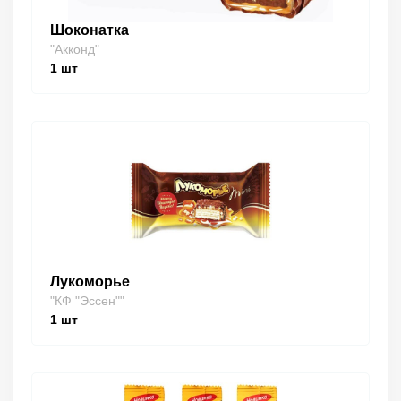
Шоконатка
"Акконд"
1
шт
Лукоморье
"КФ "Эссен""
1
шт