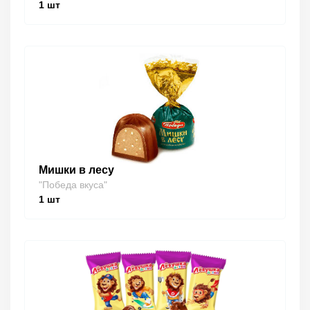
1
шт
Мишки в лесу
"Победа вкуса"
1
шт