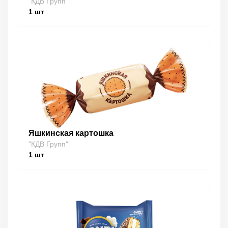
"КДВ Групп"
1
шт
Яшкинская картошка
"КДВ Групп"
1
шт