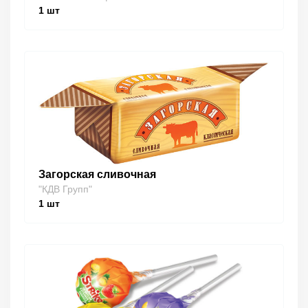
1
шт
Загорская сливочная
"КДВ Групп"
1
шт