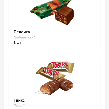
Белочка
"Бабаевская"
1
шт
Твикс
"Марс"