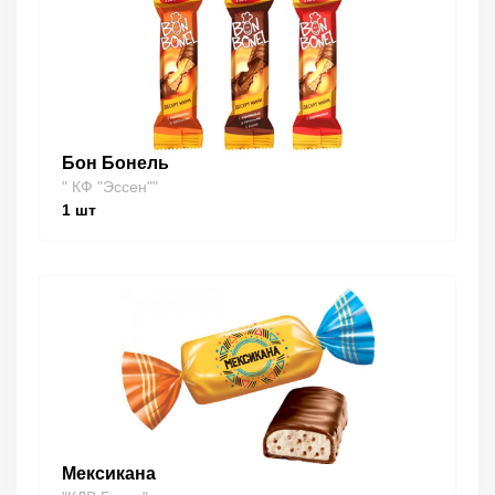
Бон Бонель
" КФ "Эссен""
1
шт
Мексикана