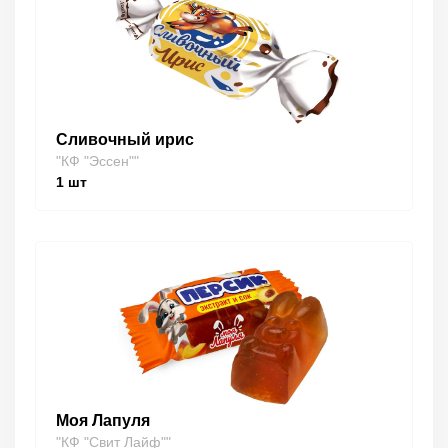
Сливочный ирис
"КФ "Эссен""
1
шт
Моя Лапуля
"КФ "Свит Лайф""