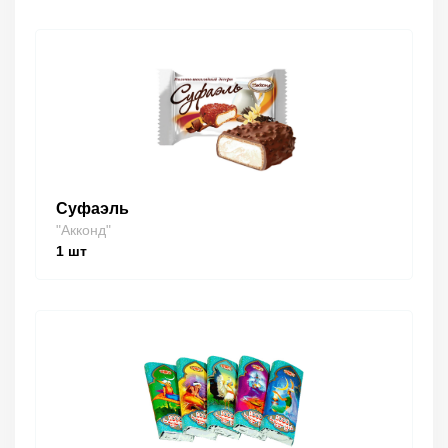
Суфаэль
"Акконд"
1
шт