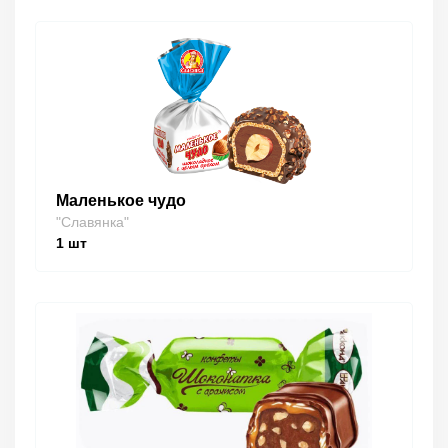
Маленькое чудо
"Славянка"
1
шт