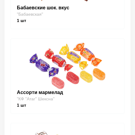
Бабаевские шок. вкус
"Бабаевская"
1
шт
Ассорти мармелад
"КФ "Атаг" Шексна"
1
шт