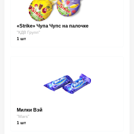
«Strike» Чупа Чупс на палочке
"КДВ Групп"
1
шт
Милки Вэй
"Mars"
1
шт