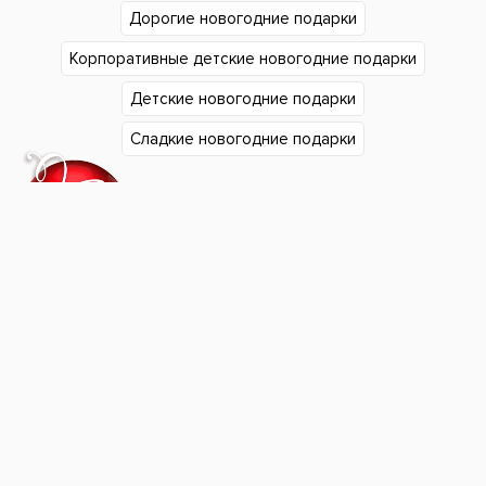
Дорогие новогодние подарки
Корпоративные детские новогодние подарки
Детские новогодние подарки
Сладкие новогодние подарки
Подарки в Екатеринбурге
Подарки в Челябинске
Согласие на обработку
Подарки в Тюмени
персональных данных
Подарки в Сургуте
Политика
Подарки в Нижнем Тагиле
конфиденциальности
Подарки в Уфе
"Фабрика подарков".
Подарки в Кургане
Новогодние подарки для