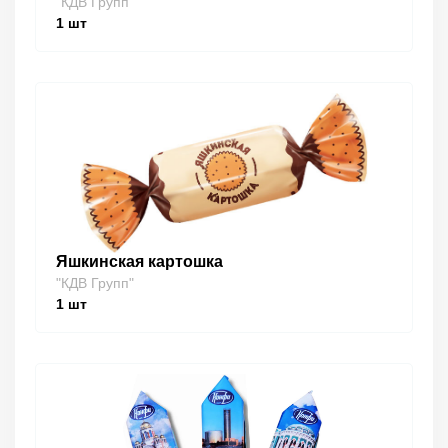
"КДВ Групп"
1
шт
Яшкинская картошка
"КДВ Групп"
1
шт