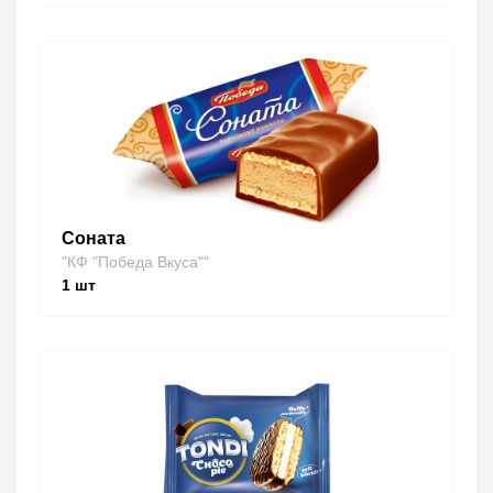
Соната
"КФ "Победа Вкуса""
1
шт