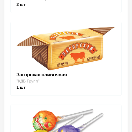
2
шт
Загорская сливочная
"КДВ Групп"
1
шт