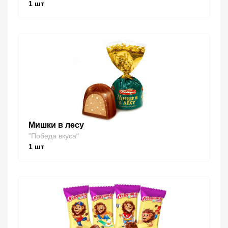
1
шт
Мишки в лесу
"Победа вкуса"
1
шт