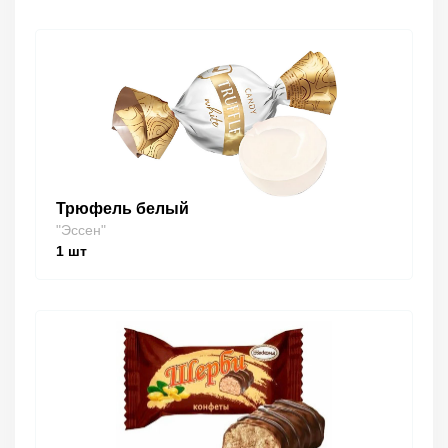
Трюфель белый
"Эссен"
1
шт