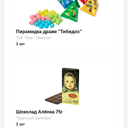
Пирамидка драже "Тибидох"
"КФ "Атаг" Шексна"
1
шт
Шоколад Алёнка 75г
"Красный Октябрь"
1
шт