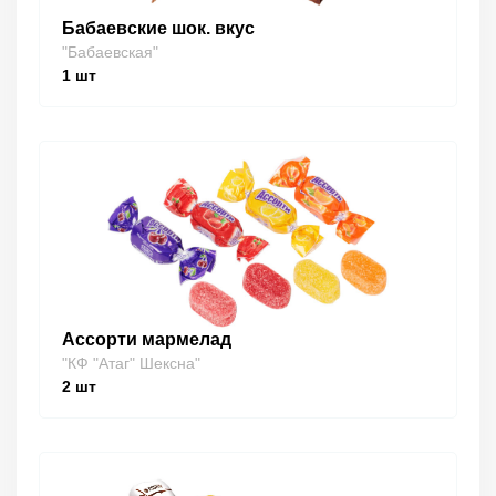
Бабаевские шок. вкус
"Бабаевская"
1
шт
Ассорти мармелад
"КФ "Атаг" Шексна"
2
шт