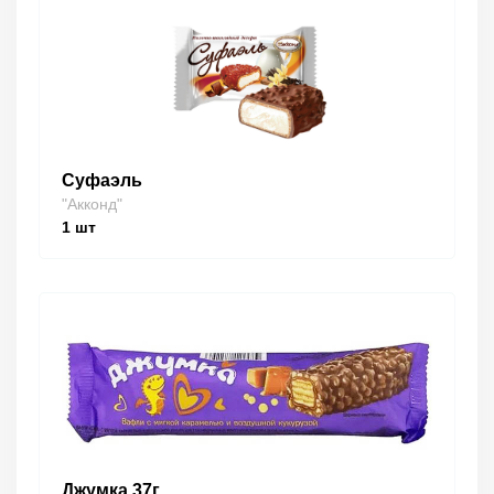
Суфаэль
"Акконд"
1
шт
Джумка 37г