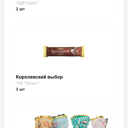
"КДВ Групп"
1
шт
Королевский выбор
"КФ "Эссен""
1
шт