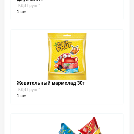
"КДВ Групп"
1
шт
Жевательный мармелад 30г
"КДВ Групп"
1
шт