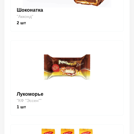
Шоконатка
"Акконд"
2
шт
Лукоморье
"КФ "Эссен""
1
шт