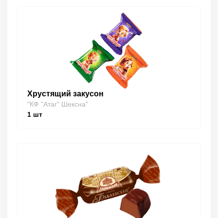
Хрустящий закусон
"КФ "Атаг" Шексна"
1
шт