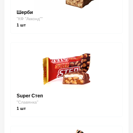
Шерби
"КФ "Акконд""
1
шт
Super Степ
"Славянка"
1
шт