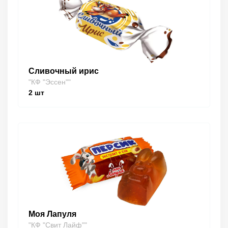
Сливочный ирис
"КФ "Эссен""
2
шт
Моя Лапуля
"КФ "Свит Лайф""