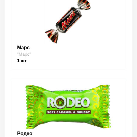
Марс
"Марс"
1
шт
Родео