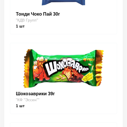
Тонди Чоко Пай 30г
"КДВ Групп"
1
шт
Шокозаврики 39г
"КФ "Эссен""
1
шт