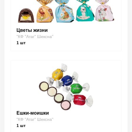
Цветы жизни
"КФ "Атаг" Шексна"
1
шт
Ешки-моишки
"КФ "Атаг" Шексна"
1
шт