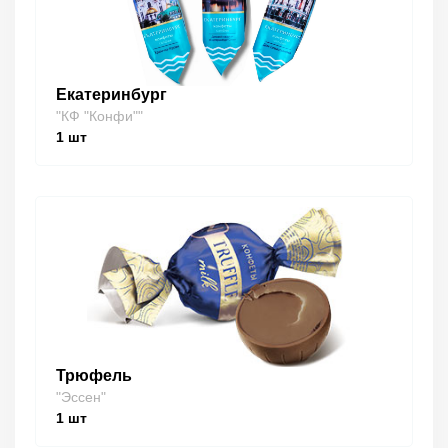
Екатеринбург
"КФ "Конфи""
1
шт
Трюфель
"Эссен"
1
шт