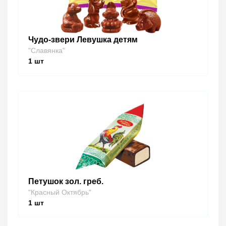
Чудо-звери Левушка детям
"Славянка"
1
шт
Петушок зол. греб.
"Красный Октябрь"
1
шт