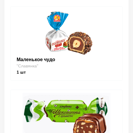
Маленькое чудо
"Славянка"
1
шт