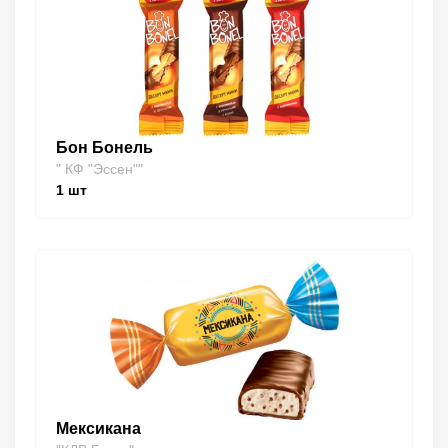
Бон Бонель
" КФ "Эссен""
1
шт
Мексикана