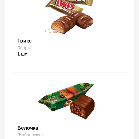
Твикс
"Марс"
1
шт
Белочка
"Бабаевская"