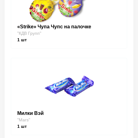
«Strike» Чупа Чупс на палочке
"КДВ Групп"
1
шт
Милки Вэй
"Mars"
1
шт