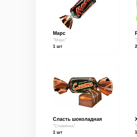
Марс
"Марс"
"
1
шт
Сласть шоколадная
"Славянка"
1
шт