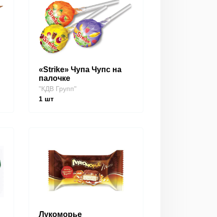
«Strike» Чупа Чупс на
палочке
"КДВ Групп"
1
шт
Лукоморье