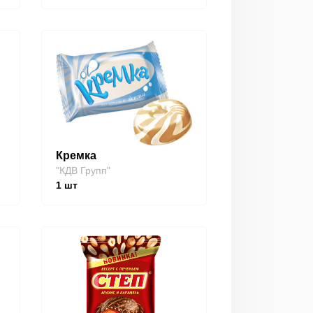
Кремка
"КДВ Групп"
1
шт