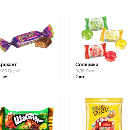
Крокант
Солярики
КДВ Групп"
"КДВ Групп"
1
шт
2
шт