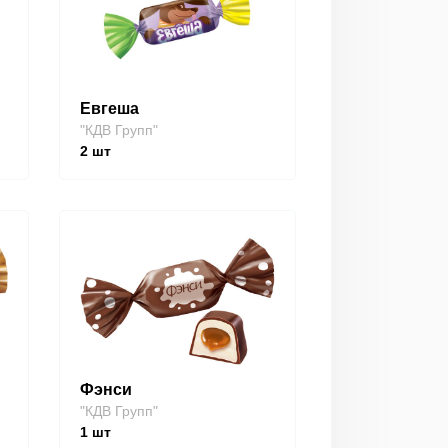
Евгеша
"КДВ Групп"
2
шт
Фэнси
"КДВ Групп"
1
шт