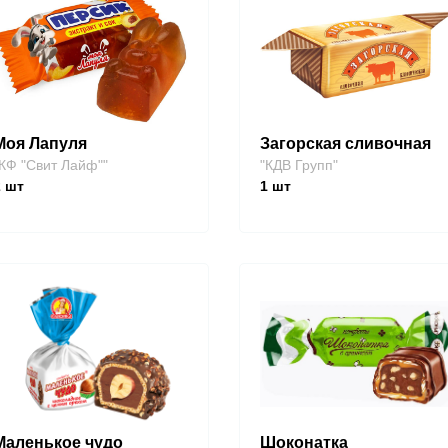
Моя Лапуля
Загорская сливочная
КФ "Свит Лайф""
"КДВ Групп"
2
шт
1
шт
Маленькое чудо
Шоконатка