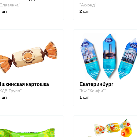
Славянка"
"Акконд"
1
шт
2
шт
Яшкинская картошка
Екатеринбург
КДВ Групп"
"КФ "Конфи""
1
шт
1
шт