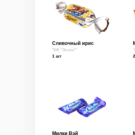
Сливочный ирис
"КФ "Эссен""
"
1
шт
Милки Вэй