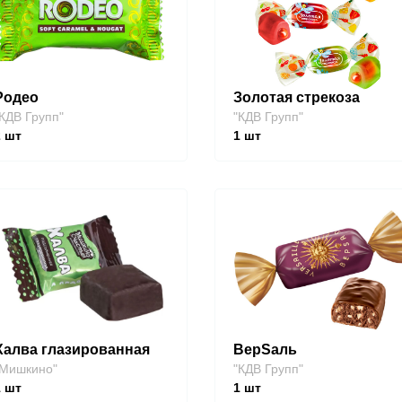
Родео
Золотая стрекоза
КДВ Групп"
"КДВ Групп"
2
шт
1
шт
Халва глазированная
ВерSаль
"Мишкино"
"КДВ Групп"
1
шт
1
шт