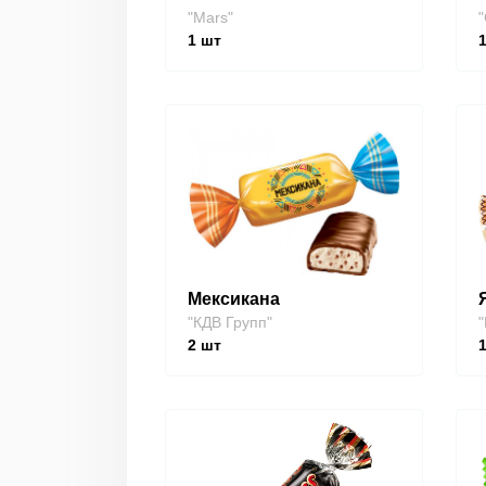
"Mars"
"
1
шт
Мексикана
"КДВ Групп"
"
2
шт