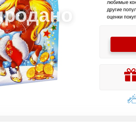
любимые конф
другие попу
оценки покуп