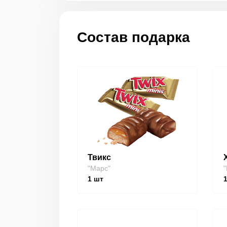
Состав подарка
Твикс
"Марс"
"
1
шт