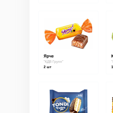
Ярче
"КДВ Групп"
"
2
шт