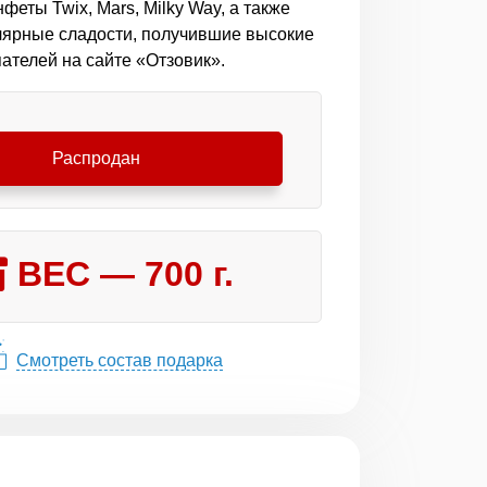
еты Twix, Mars, Milky Way, а также
лярные сладости, получившие высокие
ателей на сайте «Отзовик».
Распродан
ВЕС —
700
г.
Смотреть состав подарка