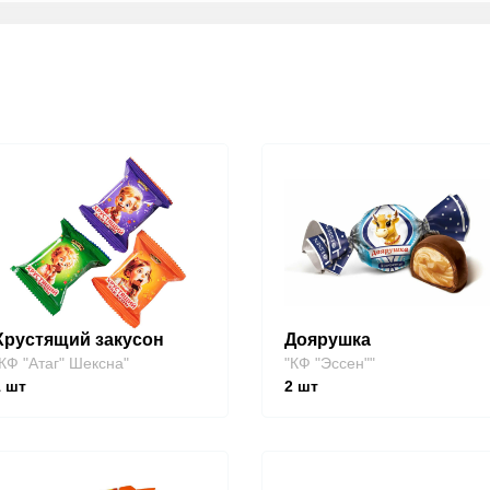
Хрустящий закусон
Доярушка
КФ "Атаг" Шексна"
"КФ "Эссен""
1
шт
2
шт