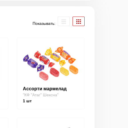
Показывать:
Ассорти мармелад
"КФ "Атаг" Шексна"
1
шт