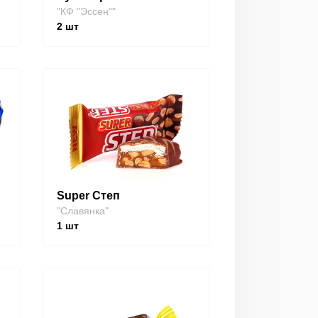
"КФ "Эссен""
2
шт
Super Степ
"Славянка"
1
шт