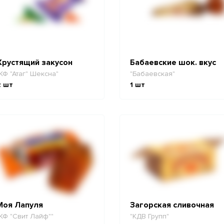
Хрустящий закусон
Бабаевские шок. вкус
КФ "Атаг" Шексна"
"Бабаевская"
2
шт
1
шт
Моя Лапуля
Загорская сливочная
КФ "Свит Лайф""
"КДВ Групп"