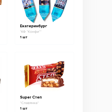
Екатеринбург
"КФ "Конфи""
1
шт
Super Степ
"Славянка"
1
шт