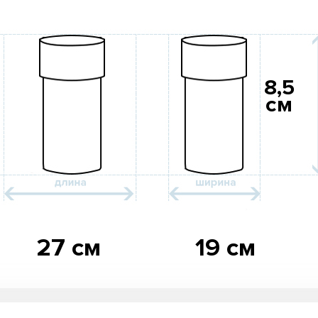
8,5
см
27 см
19 см