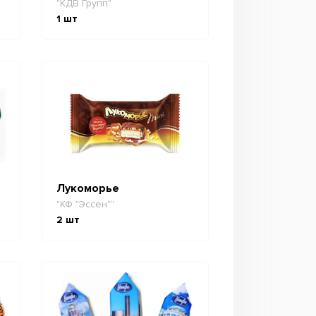
"КДВ Групп"
1
шт
Лукоморье
"КФ "Эссен""
2
шт