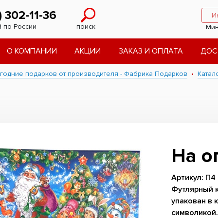
) 302-11-36
И
 по России
поиск
Мин
О КОМПАНИИ
АКЦИИ
ЗАКАЗ И ОПЛАТА
ДОС
годние подарков от производителя - Фабрика Подарков
Катал
е
На о
Артикул: П4
Футлярный к
упакован в 
символикой