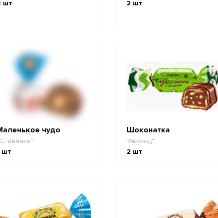
2
шт
2
шт
Маленькое чудо
Шоконатка
Славянка"
"Акконд"
шт
2
шт