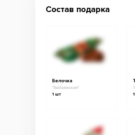
Состав подарка
Белочка
"Бабаевская"
"
1
шт
1