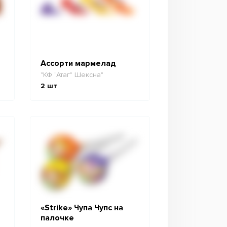
Ассорти мармелад
"КФ "Атаг" Шексна"
2
шт
«Strike» Чупа Чупс на
палочке