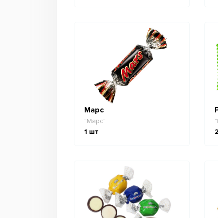
Марс
"Марс"
"
1
шт