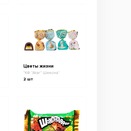
Цветы жизни
"КФ "Атаг" Шексна"
2
шт