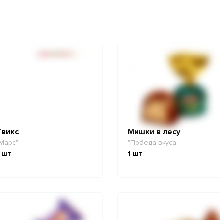
Твикс
Мишки в лесу
Марс"
"Победа вкуса"
шт
1
шт