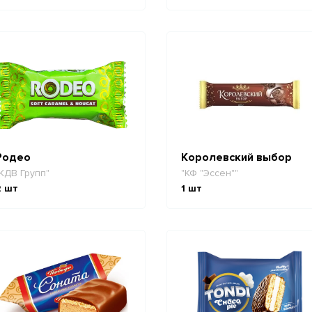
Родео
Королевский выбор
КДВ Групп"
"КФ "Эссен""
2
шт
1
шт