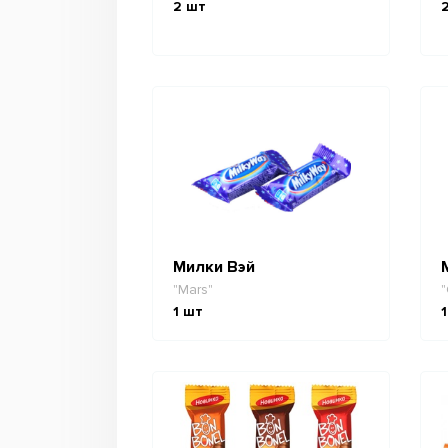
2
шт
Милки Вэй
"Mars"
"
1
шт
1