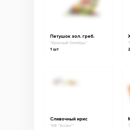
Петушок зол. греб.
"Красный Октябрь"
"
1
шт
Сливочный ирис
"КФ "Эссен""
"