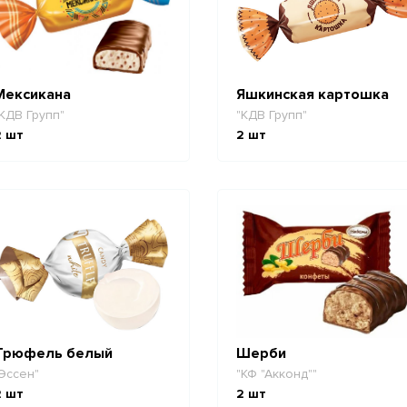
Мексикана
Яшкинская картошка
КДВ Групп"
"КДВ Групп"
2
шт
2
шт
Трюфель белый
Шерби
Эссен"
"КФ "Акконд""
2
шт
2
шт