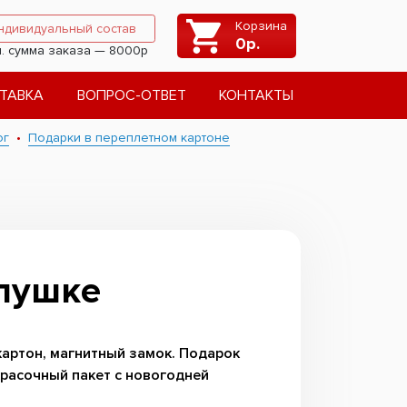
Корзина
ндивидуальный состав
0
р.
. сумма заказа — 8000р
ТАВКА
ВОПРОС-ОТВЕТ
КОНТАКТЫ
ог
Подарки в переплетном картоне
пушке
артон, магнитный замок. Подарок
красочный пакет с новогодней
.