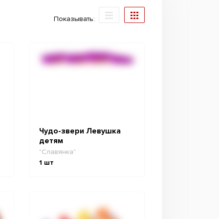
Показывать:
Чудо-звери Левушка
детям
"Славянка"
1
шт