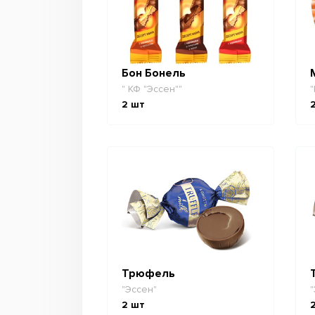
Бон Бонель
" КФ "Эссен""
"
2
шт
Трюфель
"Эссен"
"
2
шт