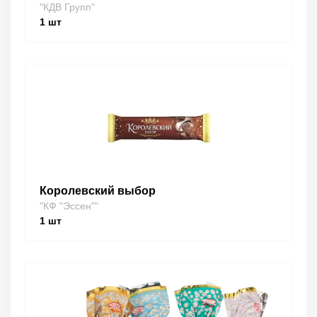
"КДВ Групп"
1
шт
Королевский выбор
"КФ "Эссен""
1
шт