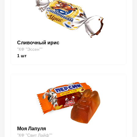
Сливочный ирис
"КФ "Эссен""
1
шт
Моя Лапуля
"КФ "Свит Лайф""