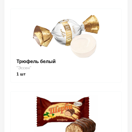
Трюфель белый
"Эссен"
1
шт