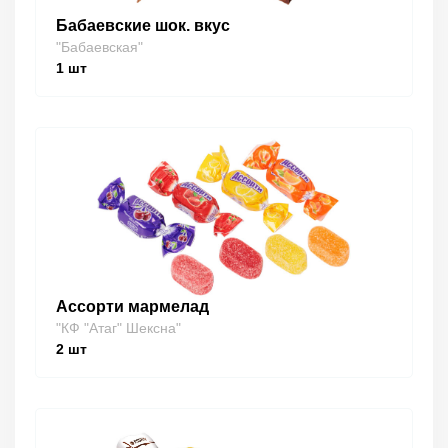
Бабаевские шок. вкус
"Бабаевская"
1
шт
Ассорти мармелад
"КФ "Атаг" Шексна"
2
шт