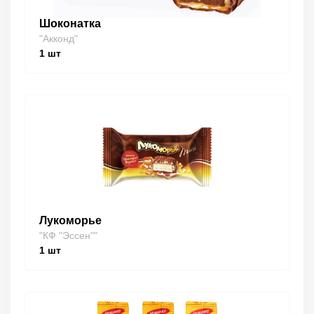
Шоконатка
"Акконд"
1
шт
Лукоморье
"КФ "Эссен""
1
шт