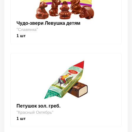
Чудо-звери Левушка детям
"Славянка"
1
шт
Петушок зол. греб.
"Красный Октябрь"
1
шт