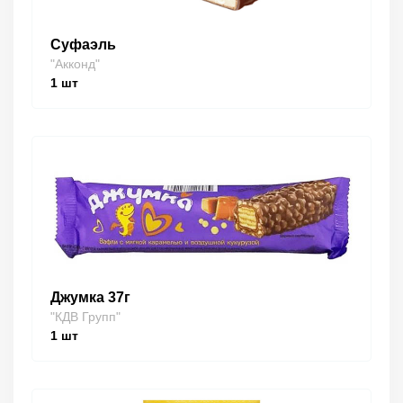
Суфаэль
"Акконд"
1
шт
Джумка 37г
"КДВ Групп"
1
шт