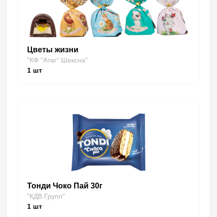
Цветы жизни
"КФ "Атаг" Шексна"
1
шт
Тонди Чоко Пай 30г
"КДВ Групп"
1
шт