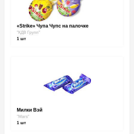
«Strike» Чупа Чупс на палочке
"КДВ Групп"
1
шт
Милки Вэй
"Mars"
1
шт