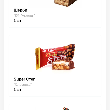
Шерби
"КФ "Акконд""
1
шт
Super Степ
"Славянка"
1
шт