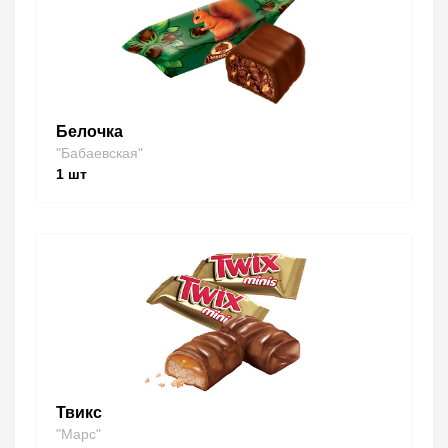
Белочка
"Бабаевская"
1
шт
Твикс
"Марс"