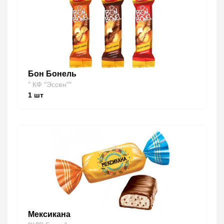
Бон Бонель
" КФ "Эссен""
1
шт
Мексикана