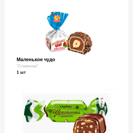
Маленькое чудо
"Славянка"
1
шт