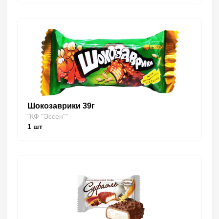
Шокозаврики 39г
"КФ "Эссен""
1
шт