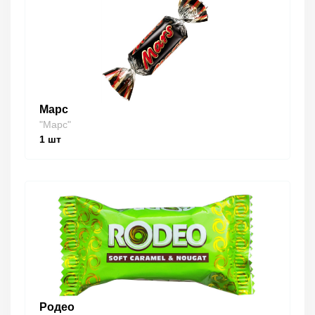
Марс
"Марс"
1
шт
Родео