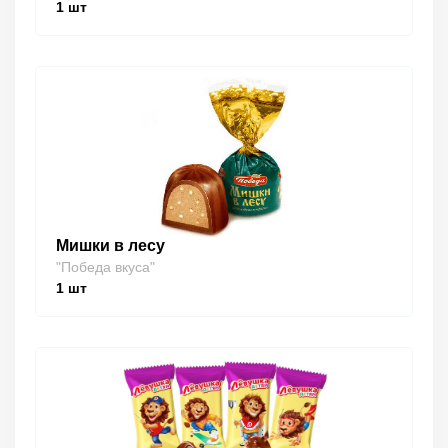
1
шт
Мишки в лесу
"Победа вкуса"
1
шт