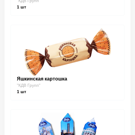
"КДВ Групп"
1
шт
Яшкинская картошка
"КДВ Групп"
1
шт