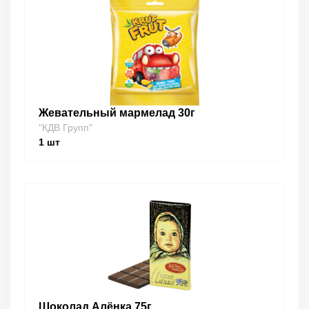
Жевательный мармелад 30г
"КДВ Групп"
1
шт
Шоколад Алёнка 75г