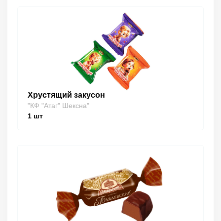
Хрустящий закусон
"КФ "Атаг" Шексна"
1
шт