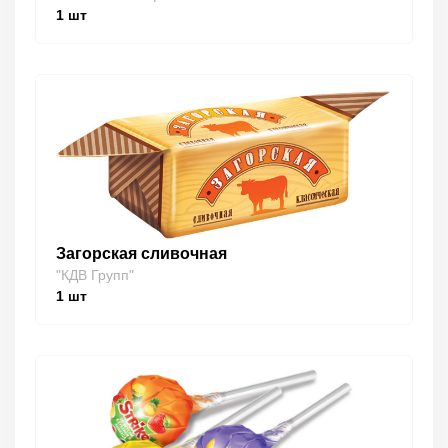
1
шт
Загорская сливочная
"КДВ Групп"
1
шт