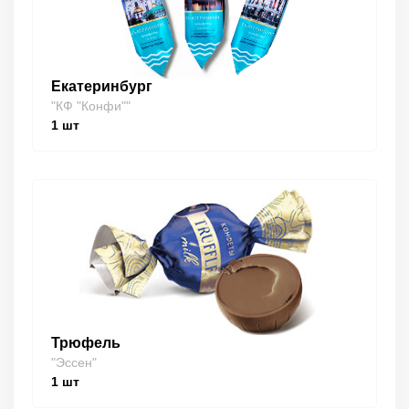
Екатеринбург
"КФ "Конфи""
1
шт
Трюфель
"Эссен"
1
шт