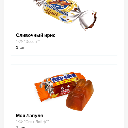
Сливочный ирис
"КФ "Эссен""
1
шт
Моя Лапуля
"КФ "Свит Лайф""
1
шт