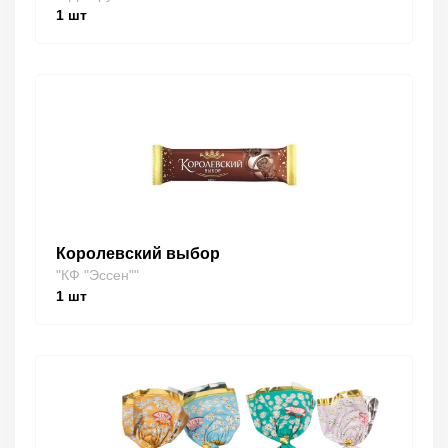
1
шт
Королевский выбор
"КФ "Эссен""
1
шт