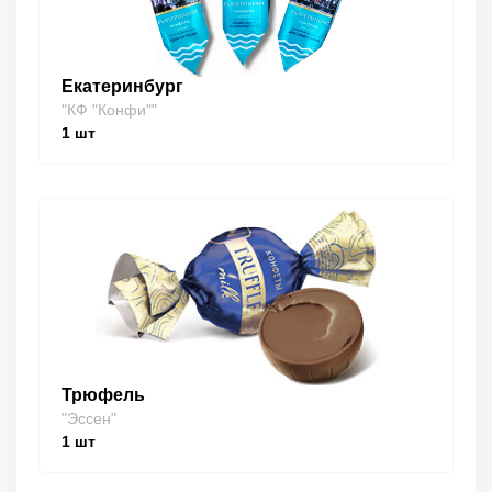
Екатеринбург
"КФ "Конфи""
1
шт
Трюфель
"Эссен"
1
шт