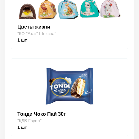
Цветы жизни
"КФ "Атаг" Шексна"
1
шт
Тонди Чоко Пай 30г
"КДВ Групп"
1
шт