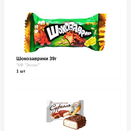
Шокозаврики 39г
"КФ "Эссен""
1
шт