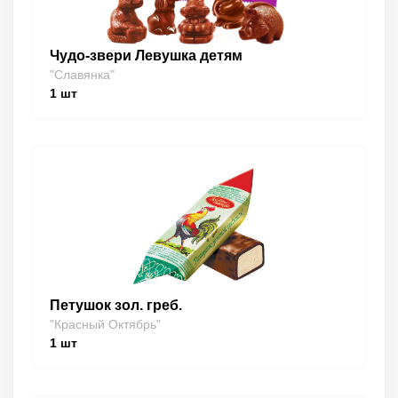
Чудо-звери Левушка детям
"Славянка"
1
шт
Петушок зол. греб.
"Красный Октябрь"
1
шт