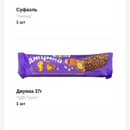
Суфаэль
"Акконд"
1
шт
Джумка 37г
"КДВ Групп"
1
шт