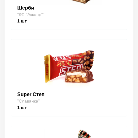
Шерби
"КФ "Акконд""
1
шт
Super Степ
"Славянка"
1
шт