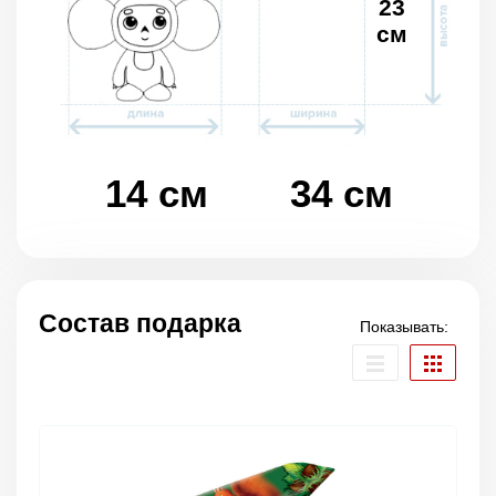
23
см
14 см
34 см
Состав подарка
Показывать: