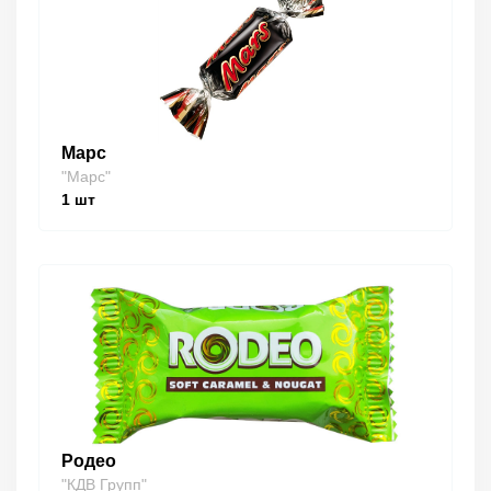
Марс
"Марс"
1
шт
Родео
"КДВ Групп"