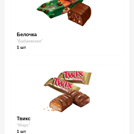
Белочка
"Бабаевская"
1
шт
Твикс
"Марс"
1
шт