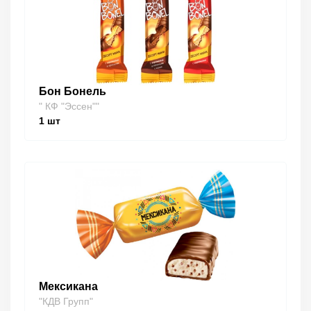
Бон Бонель
" КФ "Эссен""
1
шт
Мексикана
"КДВ Групп"