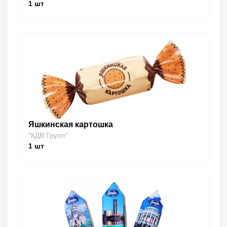
1
шт
Яшкинская картошка
"КДВ Групп"
1
шт