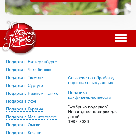
Подарки в Екатеринбурге
Подарки в Челябинске
Подарки в Тюмени
Согласие на обработку
персональных данных
Подарки в Сургуте
Политика
Подарки в Нижнем Тагиле
конфиденциальности
Подарки в Уфе
"Фабрика подарков".
Подарки в Кургане
Новогодние подарки для
детей.
Подарки в Магнитогорске
1997-2026
Подарки в Омске
Подарки в Казани