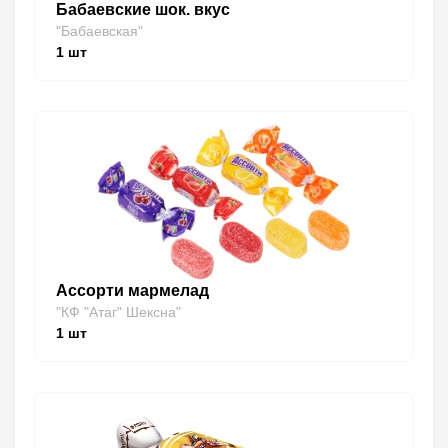
Бабаевские шок. вкус
"Бабаевская"
1
шт
Ассорти мармелад
"КФ "Атаг" Шексна"
1
шт