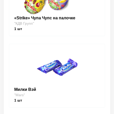
«Strike» Чупа Чупс на палочке
"КДВ Групп"
1
шт
Милки Вэй
"Mars"
1
шт