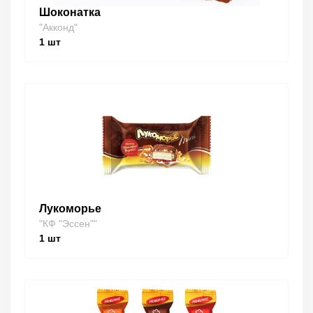
Шоконатка
"Акконд"
1
шт
Лукоморье
"КФ "Эссен""
1
шт