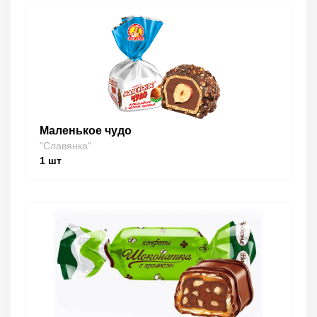
Маленькое чудо
"Славянка"
1
шт