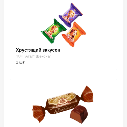
Хрустящий закусон
"КФ "Атаг" Шексна"
1
шт