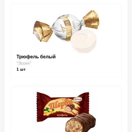
Трюфель белый
"Эссен"
1
шт