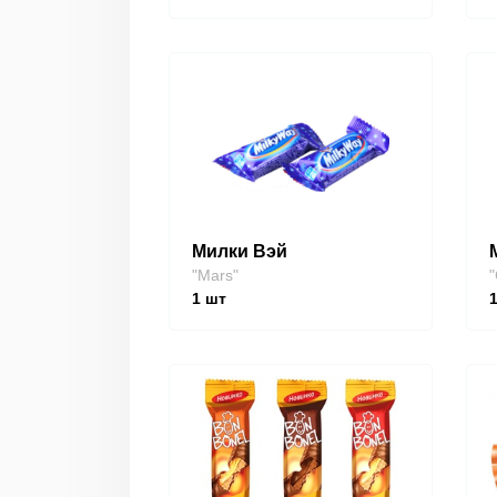
Милки Вэй
"Mars"
"
1
шт