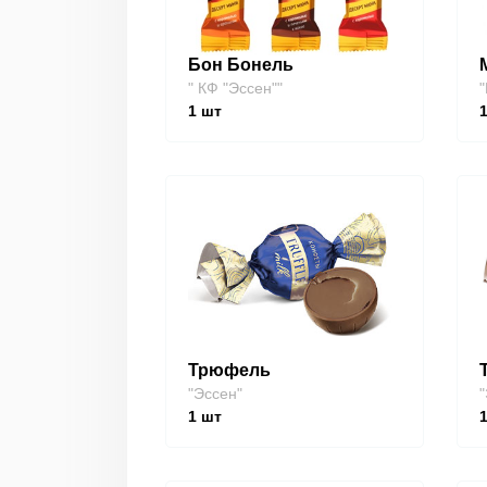
Бон Бонель
" КФ "Эссен""
"
1
шт
Трюфель
"Эссен"
"
1
шт