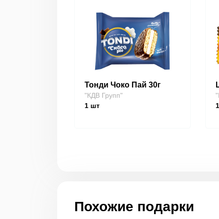
Тонди Чоко Пай 30г
"КДВ Групп"
"
1
шт
Похожие подарки