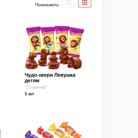
Показывать:
Чудо-звери Левушка
детям
"Славянка"
1
шт