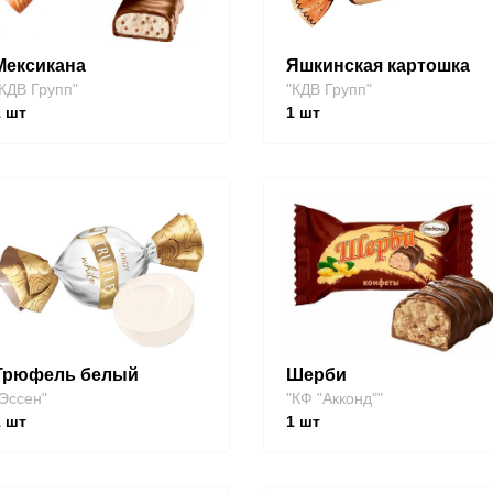
Мексикана
Яшкинская картошка
КДВ Групп"
"КДВ Групп"
1
шт
1
шт
Трюфель белый
Шерби
Эссен"
"КФ "Акконд""
1
шт
1
шт