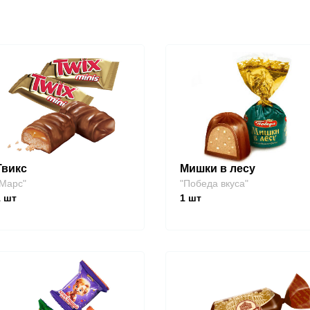
Твикс
Мишки в лесу
Марс"
"Победа вкуса"
1
шт
1
шт