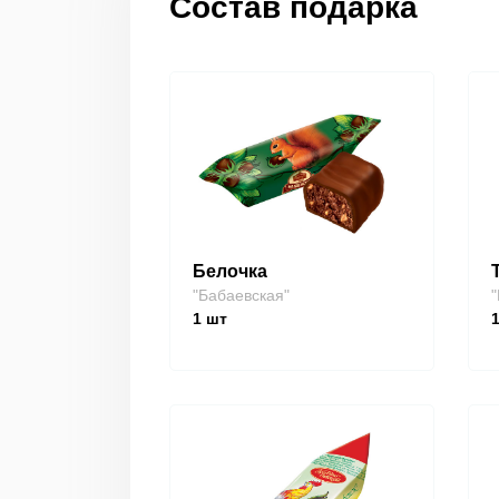
Состав подарка
Белочка
"Бабаевская"
"
1
шт