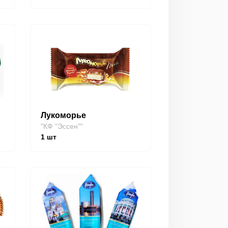
Лукоморье
"КФ "Эссен""
1
шт