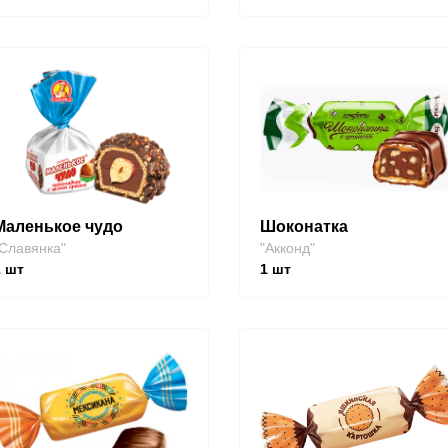
Маленькое чудо
Шоконатка
Славянка"
"Акконд"
1
шт
1
шт