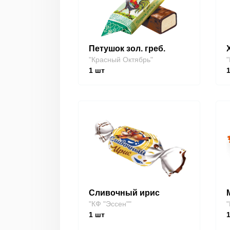
Петушок зол. греб.
"Красный Октябрь"
"
1
шт
Сливочный ирис
"КФ "Эссен""
"
1
шт