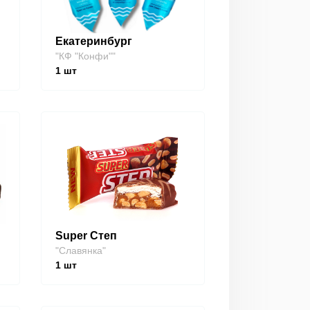
Екатеринбург
"КФ "Конфи""
1
шт
Super Степ
"Славянка"
1
шт