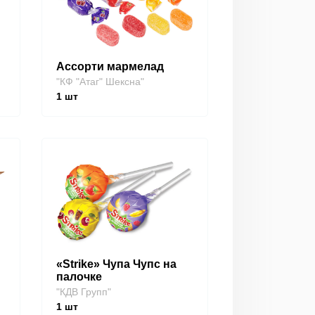
Ассорти мармелад
"КФ "Атаг" Шексна"
1
шт
«Strike» Чупа Чупс на
палочке
"КДВ Групп"
1
шт