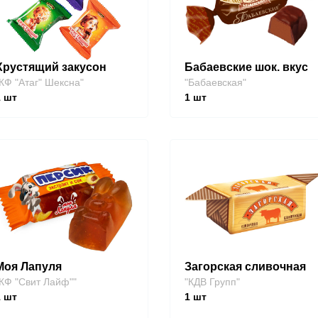
Хрустящий закусон
Бабаевские шок. вкус
КФ "Атаг" Шексна"
"Бабаевская"
1
шт
1
шт
Моя Лапуля
Загорская сливочная
КФ "Свит Лайф""
"КДВ Групп"
1
шт
1
шт