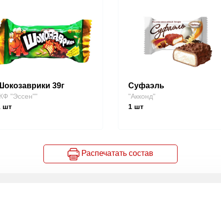
Шокозаврики 39г
Суфаэль
КФ "Эссен""
"Акконд"
1
шт
1
шт
Распечатать состав