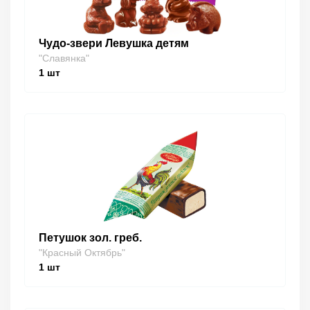
Чудо-звери Левушка детям
"Славянка"
1
шт
Петушок зол. греб.
"Красный Октябрь"
1
шт