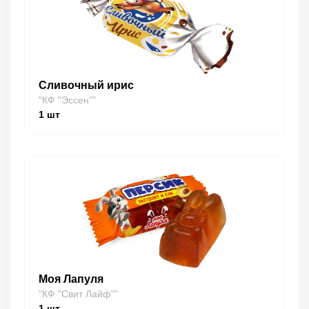
Сливочный ирис
"КФ "Эссен""
1
шт
Моя Лапуля
"КФ "Свит Лайф""
1
шт