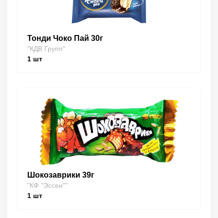
Тонди Чоко Пай 30г
"КДВ Групп"
1
шт
Шокозаврики 39г
"КФ "Эссен""
1
шт