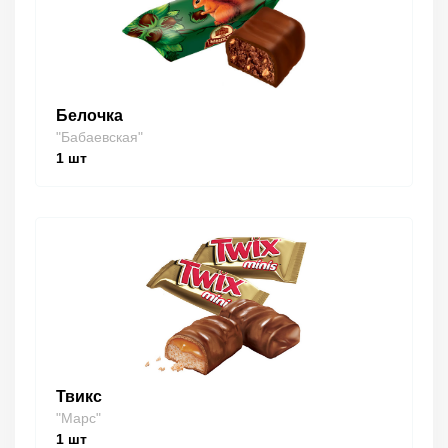
Белочка
"Бабаевская"
1
шт
Твикс
"Марс"
1
шт