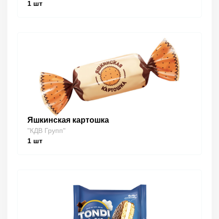
1
шт
Яшкинская картошка
"КДВ Групп"
1
шт