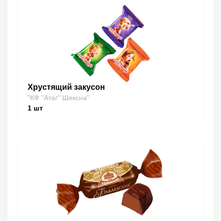
Хрустящий закусон
"КФ "Атаг" Шексна"
1
шт