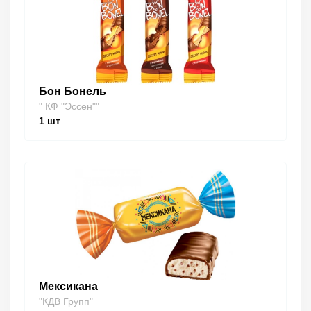
Бон Бонель
" КФ "Эссен""
1
шт
Мексикана
"КДВ Групп"