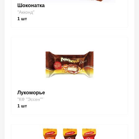
Шоконатка
"Акконд"
1
шт
Лукоморье
"КФ "Эссен""
1
шт