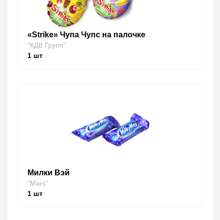
«Strike» Чупа Чупс на палочке
"КДВ Групп"
1
шт
Милки Вэй
"Mars"
1
шт