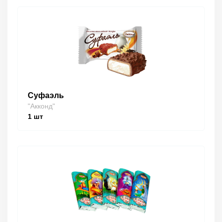
Суфаэль
"Акконд"
1
шт