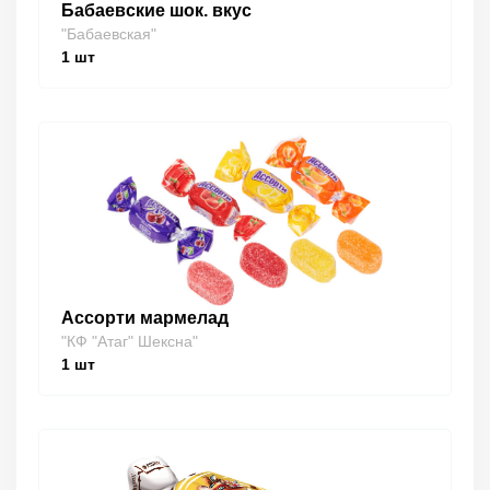
Бабаевские шок. вкус
"Бабаевская"
1
шт
Ассорти мармелад
"КФ "Атаг" Шексна"
1
шт