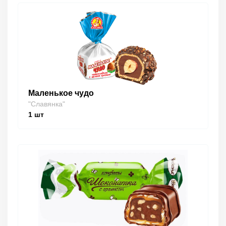
Маленькое чудо
"Славянка"
1
шт