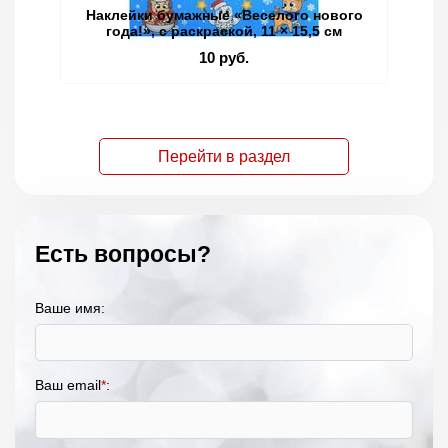
Наклейки бумажные «Веселого нового
Кн
года!», c раскраской, 11 × 15,5 см
10 руб.
Перейти в раздел
Есть вопросы?
Ваше имя:
Ваш email
*
: